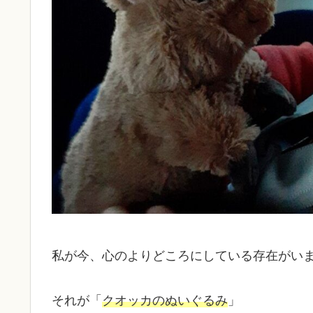
私が今、心のよりどころにしている存在がい
それが「
クオッカのぬいぐるみ
」