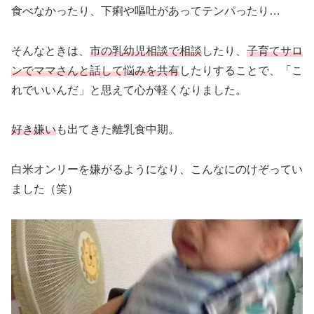
食べなかったり、下痢や嘔吐があってテンパったり…
そんなときは、
市の乳幼児相談で相談
したり、
子育てサロ
ンでママさんと話して悩みを共有
したりすることで、「こ
れでいいんだ」と思えて心が軽くなりました。
好き嫌い
も出てきた離乳食中期。
白米オンリーを嫌がるようになり、こんなにのけぞってい
ました（笑）