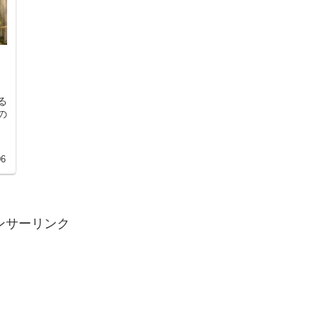
る
の
ト
06
ンサーリンク