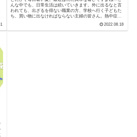
ま
んな中でも、日常生活は続いていきます。外に出るなと言
る
われても、出ざるを得ない職業の方、学校へ行く子どもた
う
ち、買い物に出なければならない主婦の皆さん。熱中症が
怖い!家の中にも熱中症の危険は潜...
31
2022.08.18
時
か
乾