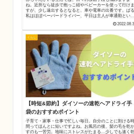
ね。近所なら徒歩で抱っこ紐やベビーカーを使って行け
すが、少し遠出するとなると、車や電車の出番です。ぱ
私はほぼペーパードライバー、平日は主人が車通勤とい
こともあり、車よりも電車派です。徒...
2022.08.
くらし
【時短&節約】ダイソーの速乾ヘアドライ手
袋のおすすめポイント
子育て・家事・仕事で忙しい毎日。自分のことに割ける
間ってほんとに短いですよね。お風呂の後、髪の毛を乾
すのも一苦労。地味にストレスがたまる…少しでも速く