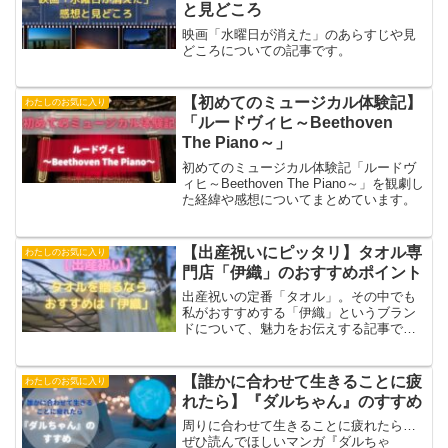
と見どころ
映画「水曜日が消えた」のあらすじや見
どころについての記事です。
【初めてのミュージカル体験記】
わたしのお気に入り
「ルードヴィヒ～Beethoven
The Piano～」
初めてのミュージカル体験記「ルードヴ
ィヒ～Beethoven The Piano～」を観劇し
た経緯や感想についてまとめています。
【出産祝いにピッタリ】タオル専
わたしのお気に入り
門店「伊織」のおすすめポイント
出産祝いの定番「タオル」。その中でも
私がおすすめする「伊織」というブラン
ドについて、魅力をお伝えする記事で
す。
【誰かに合わせて生きることに疲
わたしのお気に入り
れたら】『ダルちゃん』のすすめ
周りに合わせて生きることに疲れたら…
ぜひ読んでほしいマンガ『ダルちゃ