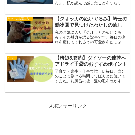
ん』。私が読んで感じたことをつらつら
と書いています。
【クオッカのぬいぐるみ】埼玉の
わたしのお気に入り
動物園で見つけたわたしの癒し
私のお気に入り「クオッカのぬいぐる
み」その魅力を語る記事です。毎日の疲
れを癒してくれるその可愛さをたっぷり
詰め込みました。
【時短&節約】ダイソーの速乾ヘ
くらし
アドライ手袋のおすすめポイント
子育て・家事・仕事で忙しい毎日。自分
のことに割ける時間ってほんとに短いで
すよね。お風呂の後、髪の毛を乾かすの
も一苦労。地味にストレスがたまる…少
しでも速く乾かす方法ってないかな?そう
思っていたときに、ダイソーの「速乾ヘ
アドライ手袋」に出会い...
スポンサーリンク