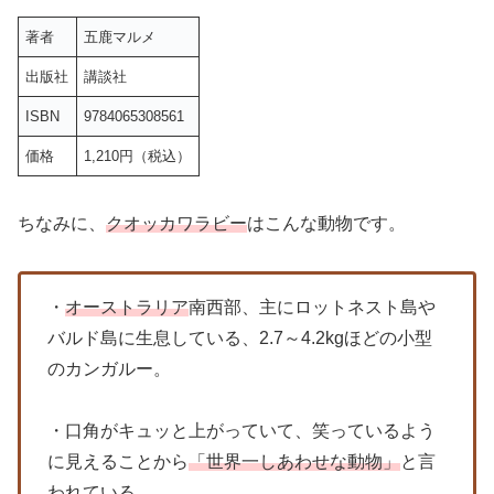
著者
五鹿マルメ
出版社
講談社
ISBN
9784065308561
価格
1,210円（税込）
ちなみに、
クオッカワラビー
はこんな動物です。
・
オーストラリア
南西部、主にロットネスト島や
バルド島に生息している、2.7～4.2kgほどの小型
のカンガルー。
・口角がキュッと上がっていて、笑っているよう
に見えることから
「世界一しあわせな動物」
と言
われている。