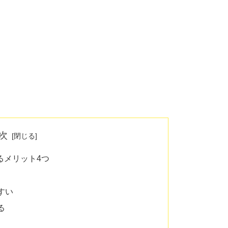
次
るメリット4つ
すい
る