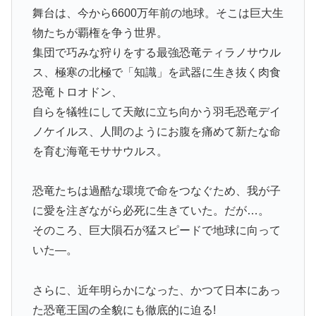
舞台は、今から6600万年前の地球。そこは巨大生
物たちが覇権を争う世界。
集団で巧みな狩りをする最強恐竜ティラノサウル
ス、極寒の北極で「知識」を武器に生き抜く肉食
恐竜トロオドン、
自らを犠牲にして天敵に立ち向かう羽毛恐竜デイ
ノケイルス、人間のようにお腹を痛めて新たな命
を育む海竜モササウルス。
恐竜たちは過酷な環境で命をつなぐため、我が子
に愛を注ぎながら必死に生きていた。だが…。
そのころ、巨大隕石が猛スピードで地球に向って
いた―。
さらに、近年明らかになった、かつて日本にあっ
た恐竜王国の全貌にも徹底的に迫る!